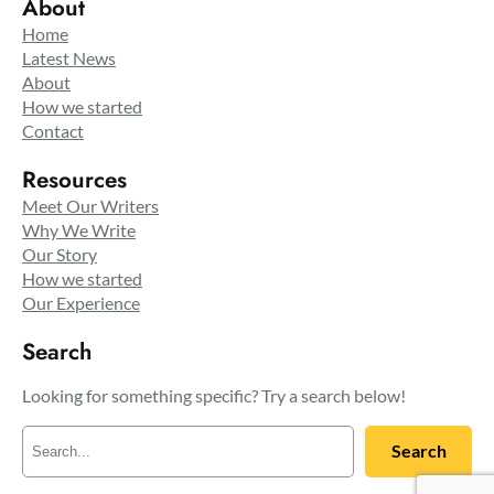
About
Home
Latest News
About
How we started
Contact
Resources
Meet Our Writers
Why We Write
Our Story
How we started
Our Experience
Search
Looking for something specific? Try a search below!
R
Search
e
c